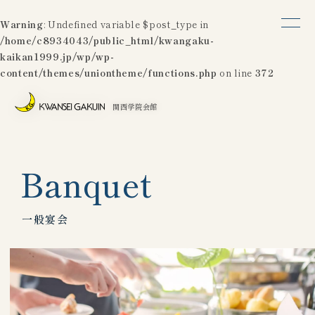
Warning
: Undefined variable $post_type in
/home/c8934043/public_html/kwangaku-
kaikan1999.jp/wp/wp-
content/themes/uniontheme/functions.php
on line
372
関西学院会館
Banquet
一般宴会