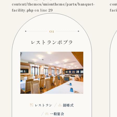
content/themes/uniontheme/parts/banquet-
con
facility.php
on line
29
fac
01
レストランポプラ
レストラン
結婚式
一般宴会