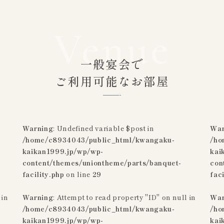
Venue
一般宴会で
ご利用可能なお部屋
Warning
: Undefined variable $post in
War
/home/c8934043/public_html/kwangaku-
/ho
kaikan1999.jp/wp/wp-
kai
content/themes/uniontheme/parts/banquet-
con
facility.php
on line
29
fac
 in
Warning
: Attempt to read property "ID" on null in
War
/home/c8934043/public_html/kwangaku-
/ho
kaikan1999.jp/wp/wp-
kai